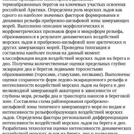
термоабразионных берегов на ключевых участках освоения
российской Арктики. Определена роль морских льдов как
одного из наиболее значимых факторов формирования и
динамики рельефа прибрежно-шельфовой зоны замерзающих
морей. Выполнено описание морфологических и
морфометрических признаков форм и микроформ рельефа,
образовавшихся в результате динамических воздействий
морских льдов в прибрежно-шельфовой зоне арктических и
других замерзающих морей. Проведена типизация и
составлена наиболее полная на данный момент
классификация видов воздействий морских льдов на берега и
дно. Получены количественные оценки предельных глубин
экзарации дна и берегов ледяными торосистыми
образованиями (торосами, стамухами, несяками). Выполнены
оценки сохранности форм ледово-экзарационного рельефа и
интенсивности воздействий морских льдов на берега и дно
мелководной замерзающей акватории в зависимости от
глубины моря, рельефа дна и транспорта наносов в береговой
зоне. Составлена схема районирования прибрежно-
шельфовой зоны типичного замерзающего моря по видам и
интенсивности рельефообразующих воздействий морских
льдов. Определены факторы региональной дифференциации
интенсивности воздействий морских льдов на берега и дно.
Разработана технология оценки интенсивности динамических
воздействий морских льдов на берега, дно и подводные