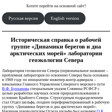
Хотите перейти на основной сайт?
Русская версия
English version
Историческая справка о рабочей
группе «Динамики берегов и дна
арктических морей» лаборатории
геоэкологии Севера
Лаборатория геоэкологии Севера (первоначальное название –
проблемная лаборатория по освоению Севера) была основана
в 1969 году по инициативе инженер-контр-адмирала –
начальника Главного Управления Северного морского пути
В.Ф. Бурханова
специальным указом Совмина РСФСР с
целью разработки научных основ природопользования в
условиях Крайнего Севера. Структурным подразделением
стал Отдел шельфа, позднее переформатированный в рабочую
группу «Динамики берегов и дна арктических морей».
Научным руководителем Отдела шельфа был назначен
О.К.