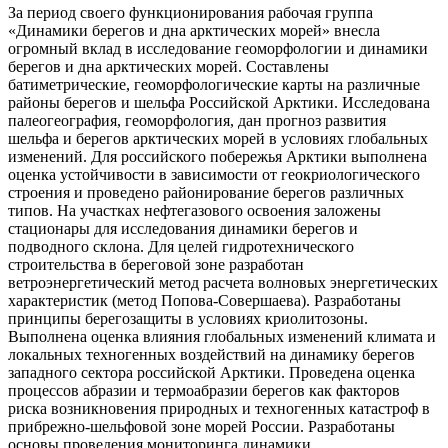
За период своего функционирования рабочая группа
«Динамики берегов и дна арктических морей» внесла
огромный вклад в исследование геоморфологии и динамики
берегов и дна арктических морей. Составлены
батиметрические, геоморфологические карты на различные
районы берегов и шельфа Российской Арктики. Исследована
палеогеография, геоморфология, дан прогноз развития
шельфа и берегов арктических морей в условиях глобальных
изменений. Для российского побережья Арктики выполнена
оценка устойчивости в зависимости от геокриологического
строения и проведено районирование берегов различных
типов. На участках нефтегазового освоения заложены
стационары для исследования динамики берегов и
подводного склона. Для целей гидротехнического
строительства в береговой зоне разработан
ветроэнергетический метод расчета волновых энергетических
характеристик (метод Попова-Совершаева). Разработаны
принципы берегозащиты в условиях криолитозоны.
Выполнена оценка влияния глобальных изменений климата и
локальных техногенных воздействий на динамику берегов
западного сектора российской Арктики. Проведена оценка
процессов абразии и термоабразии берегов как факторов
риска возникновения природных и техногенных катастроф в
прибрежно-шельфовой зоне морей России. Разработаны
основы проведения мониторинга динамики