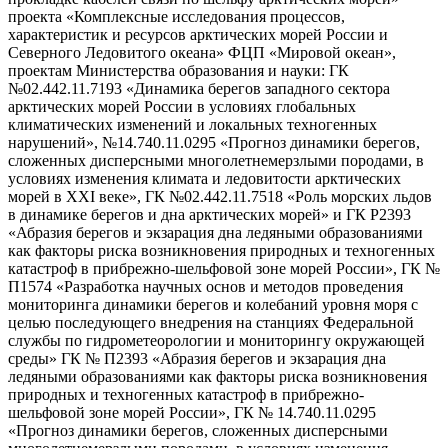
проекта «Комплексные исследования процессов,
характеристик и ресурсов арктических морей России и
Северного Ледовитого океана» ФЦП «Мировой океан»,
проектам Министерства образования и науки: ГК
№02.442.11.7193 «Динамика берегов западного сектора
арктических морей России в условиях глобальных
климатических изменений и локальных техногенных
нарушений», №14.740.11.0295 «Прогноз динамики берегов,
сложенных дисперсными многолетнемерзлыми породами, в
условиях изменения климата и ледовитости арктических
морей в XXI веке», ГК №02.442.11.7518 «Роль морских льдов
в динамике берегов и дна арктических морей» и ГК Р2393
«Абразия берегов и экзарация дна ледяными образованиями
как факторы риска возникновения природных и техногенных
катастроф в прибрежно-шельфовой зоне морей России», ГК №
П1574 «Разработка научных основ и методов проведения
мониторинга динамики берегов и колебаний уровня моря с
целью последующего внедрения на станциях Федеральной
службы по гидрометеорологии и мониторингу окружающей
среды» ГК № П2393 «Абразия берегов и экзарация дна
ледяными образованиями как факторы риска возникновения
природных и техногенных катастроф в прибрежно-
шельфовой зоне морей России», ГК № 14.740.11.0295
«Прогноз динамики берегов, сложенных дисперсными