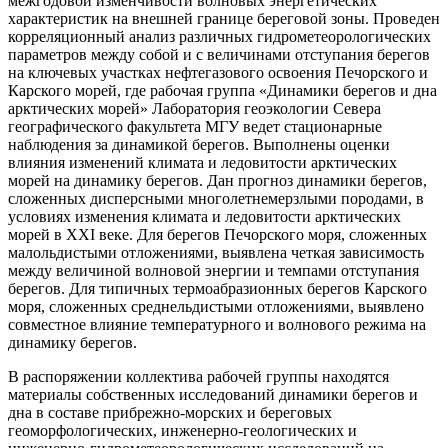
межгодовой изменчивости волновых энергетических
характеристик на внешней границе береговой зоны. Проведен
корреляционный анализ различных гидрометеорологических
параметров между собой и с величинами отступания берегов
на ключевых участках нефтегазового освоения Печорского и
Карского морей, где рабочая группа «Динамики берегов и дна
арктических морей» Лаборатория геоэкологии Севера
географического факультета МГУ ведет стационарные
наблюдения за динамикой берегов. Выполнены оценки
влияния изменений климата и ледовитости арктических
морей на динамику берегов. Дан прогноз динамики берегов,
сложенных дисперсными многолетнемерзлыми породами, в
условиях изменения климата и ледовитости арктических
морей в XXI веке. Для берегов Печорского моря, сложенных
малольдистыми отложениями, выявлена четкая зависимость
между величиной волновой энергии и темпами отступания
берегов. Для типичных термоабразионных берегов Карского
моря, сложенных среднельдистыми отложениями, выявлено
совместное влияние температурного и волнового режима на
динамику берегов.
В распоряжении коллектива рабочей группы находятся
материалы собственных исследований динамики берегов и
дна в составе прибрежно-морских и береговых
геоморфологических, инженерно-геологических и