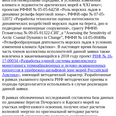
многолетнемерзлыми породами, в условиях изменения
климата и ледовитости арктических морей в XXI веке»;
проектам РФФИ № 05-05-64258 «Роль морских льдов в
динамике рельефа береговой зоны», РФФИ-офи № 07-05-
12072 «Разработка технологии оценки интенсивности
динамических воздействий морских льдов на берега, дно и
подводные инженерные сооружения», гранту РФФИ-
Гельмгольц № 09-05-91322-СИГ_а “Assessing the Sensitivity of
Arctic Coastal Dynamics to Change”, РФФИ № 14-05-00408а
«Рельефообразующая деятельность морских льдов в условиях
изменения климата Арктики». В настоящее время большая
часть членов коллектива исполнителей данной заявки также
вовлечена в заканчивающийся в 2018 году проект
РНФ № 16-
17-00034 «Разработка единой системы комплексного
мониторинга термоабразионных и ледово-экзарационных
процессов в прибрежно-шельфовой зоне морей Российской
Арктики»
, имеющий методический характер. Разработанные
в рамках указанного проекта РНФ методические приемы и
подходы предполагается использовать в случае реализации
данной заявки.
В рамках обозначенных исследований составлена база данных
по динамике берегов Печoрского и Карского морей на
участках нефтегазового освоения, получен опыт расчетов
волновой энергии по оригинальной методике расчета