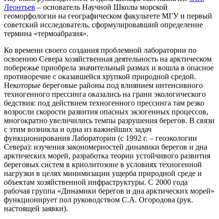
Леонтьев
– основатель Научной Школы морской
геоморфологии на географическом факультете МГУ и первый
советский исследователь, сформулировавший определение
термина «термоабразия».
Ко времени своего создания проблемной лаборатории по
освоению Севера хозяйственная деятельность на арктическом
побережье приобрела значительный размах и вошла в опасное
противоречие с оказавшейся хрупкой природной средой.
Некоторые береговые районы под влиянием интенсивного
техногенного прессинга оказались на грани экологического
бедствия: под действием техногенного прессинга там резко
возросли скорости развития опасных экзогенных процессов,
многократно увеличились темпы разрушения берегов. В связи
с этим возникла и одна из важнейших задач
функционирования Лаборатории (с 1992 г. – геоэкологии
Севера): изучения закономерностей динамики берегов и дна
арктических морей, разработка теории устойчивого развития
береговых систем в криолитозоне в условиях техногенной
нагрузки в целях минимизации ущерба природной среде и
объектам хозяйственной инфраструктуры. С 2000 года
рабочая группа «Динамики берегов и дна арктических морей»
функционирует пол руководством С.А. Огородова (рук.
настоящей заявки).