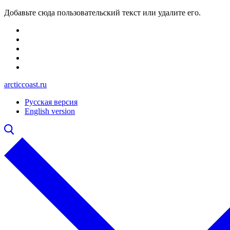
Перейти
Меню
Закрыть
Добавьте сюда пользовательский текст или удалите его.
к
содержимому
arcticcoast.ru
Русская версия
English version