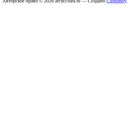
Авторское право © 2026 arcticcoast.ru — Создано
Customify
.