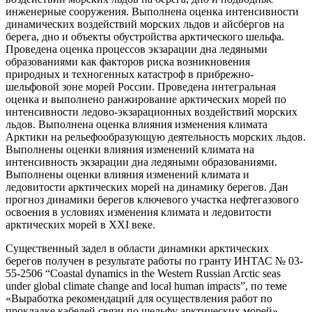
инженерные сооружения. Выполнена оценка интенсивности
динамических воздействий морских льдов и айсбергов на
берега, дно и объекты обустройства арктического шельфа.
Проведена оценка процессов экзарации дна ледяными
образованиями как факторов риска возникновения
природных и техногенных катастроф в прибрежно-
шельфовой зоне морей России. Проведена интегральная
оценка и выполнено ранжирование арктических морей по
интенсивности ледово-экзарационных воздействий морских
льдов. Выполнена оценка влияния изменения климата
Арктики на рельефообразующую деятельность морских льдов.
Выполнены оценки влияния изменений климата на
интенсивность экзарации дна ледяными образованиями.
Выполнены оценки влияния изменений климата и
ледовитости арктических морей на динамику берегов. Дан
прогноз динамики берегов ключевого участка нефтегазового
освоения в условиях изменения климата и ледовитости
арктических морей в XXI веке.
Существенный задел в области динамики арктических
берегов получен в результате работы по гранту ИНТАС № 03-
55-2506 “Coastal dynamics in the Western Russian Arctic seas
under global climate change and local human impacts”, по теме
«Выработка рекомендаций для осуществления работ по
прокладке кабелей связи по шельфу арктических морей»