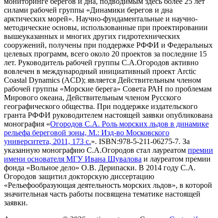
мониторинге берегов и дна, подводимым здесь более 25 лет
силами рабочей группы «Динамики берегов и дна
арктических морей». Научно-фундаментальные и научно-
методические основы, использованные при проектировании
вышеуказанных и многих других гидротехнических
сооружений, получены при поддержке РФФИ и Федеральных
целевых программ, всего около 20 проектов за последние 15
лет. Руководитель рабочей группы С.А.Огородов активно
вовлечен в международный инициативный проект Arctic
Coastal Dynamics (ACD); является Действительным членом
рабочей группы «Морские берега» Совета РАН по проблемам
Мирового океана, Действительным членом Русского
географического общества. При поддержке издательского
гранта РФФИ руководителем настоящей заявки опубликована
монография «
Огородов С.А. Роль морских льдов в динамике
рельефа береговой зоны, М.: Изд-во Московского
университета, 2011, 173 с.
». ISBN:978-5-211-06275-7. За
указанную монографию С.А.Огородов стал лауреатом
премии
имени основателя МГУ Ивана Шувалова
и лауреатом премии
фонда «Вольное дело» О.В. Дерипаски. В 2014 году С.А.
Огородов защитил докторскую диссертацию
«Рельефообразующая деятельность морских льдов», в которой
значительная часть работы посвящена тематике настоящей
заявки.