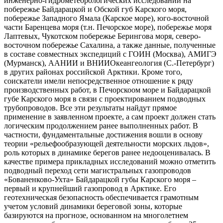
инженерно-гидрометеорологических исследований на
побережье Байдарацкой и Обской губ Карского моря,
побережье Западного Ямала (Карское море), юго-восточной
части Баренцева моря (т.н. Печорское море), побережье моря
Лаптевых, Чукотском побережье Берингова моря, северо-
восточном побережье Сахалина, а также данные, полученные
в составе совместных экспедиций с ГОИН (Москва), АМИГЭ
(Мурманск), ААНИИ и ВНИИОкеангеология (С.-Петербург)
в других районах российской Арктики. Кроме того,
соискатели имели непосредственное отношение к ряду
производственных работ, в Печорскоом море и Байдарацкой
губе Карского моря в связи с проектированием подводных
трубопроводов. Все эти результаты найдут прямое
применение в заявленном проекте, а сам проект должен стать
логическим продолжением ранее выполненных работ. В
частности, фундаментальные достижения вошли в основу
теории «рельефообразующей деятельности морских льдов»,
роль которых в динамике берегов ранее недооценивалась. В
качестве примера прикладных исследований можно отметить
подводный переход сети магистральных газопроводов
«Бованенково-Ухта» Байдарацкой губы Карского моря –
первый и крупнейший газопровод в Арктике. Его
геотехническая безопасность обеспечивается грамотным
учетом условий динамики береговой зоны, которые
базируются на прогнозе, основанном на многолетнем